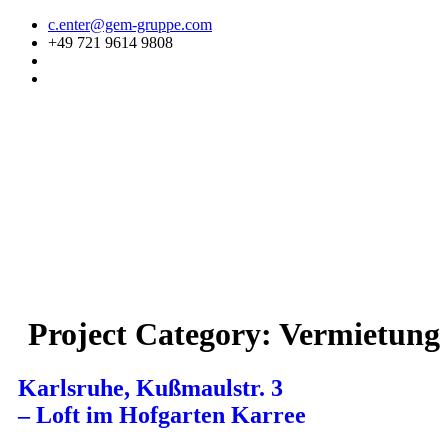
Zum
c.enter@gem-gruppe.com
Inhalt
+49 721 9614 9808
springen
Project Category:
Vermietung
Karlsruhe, Kußmaulstr. 3
– Loft im Hofgarten Karree